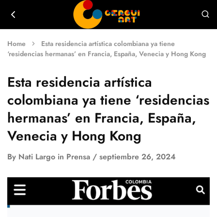
Fundación
La
CERGUI
Fundación
Home
Esta residencia artística colombiana ya tiene
CERGUI
‘residencias hermanas’ en Francia, España, Venecia y Hong Kong
Colombia,
tiene
como
Esta residencia artística
su
objetivo
colombiana ya tiene ‘residencias
principal,
apoyar
y
hermanas’ en Francia, España,
estimular
el
Venecia y Hong Kong
talento
de
artistas
By
Nati Largo
in
Prensa
septiembre 26, 2024
plásticos
en
Colombia
y
América
Latina