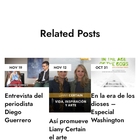
Related Posts
NOV
19
NOV
12
OCT
31
Entrevista del
En la era de los
periodista
dioses –
Diego
Especial
Guerrero
Washington
Así promueve
Liany Certain
el arte